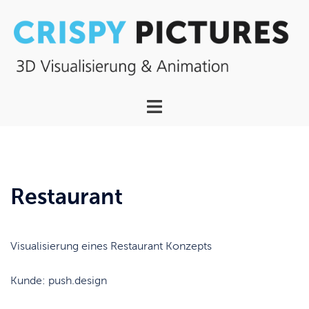
Zum
Inhalt
springen
Menü
umschalten
Restaurant
Visualisierung eines Restaurant Konzepts
Kunde: push.design