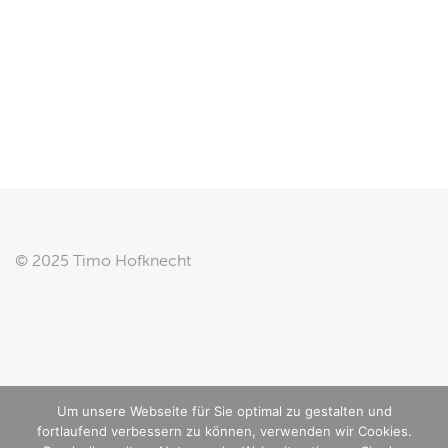
© 2025 Timo Hofknecht
Impressum
|
Datenschutz
Um unsere Webseite für Sie optimal zu gestalten und
fortlaufend verbessern zu können, verwenden wir Cookies.