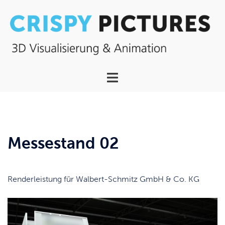
Zum
Inhalt
springen
Menü
umschalten
Messestand 02
Renderleistung für Walbert-Schmitz GmbH & Co. KG