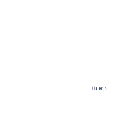
n
Haier