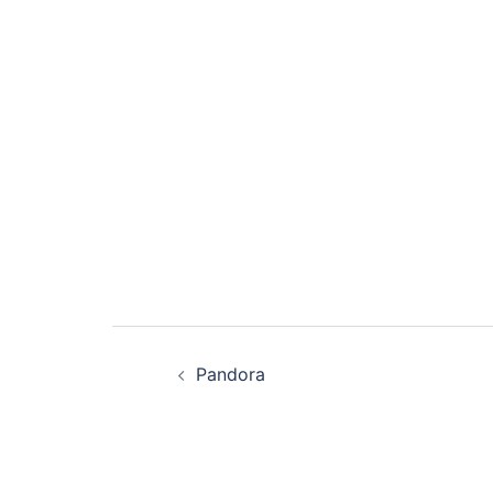
Beitragsnavigatio
Pandora