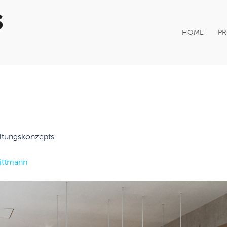
HOME
PR
altungskonzepts
ittmann