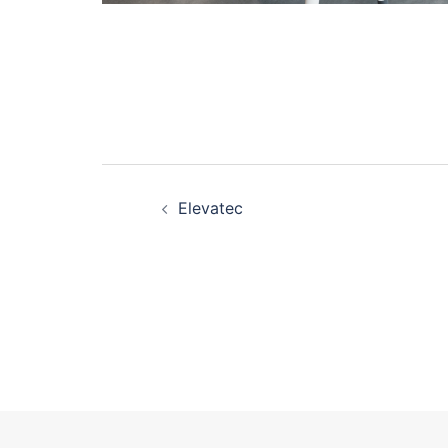
Beitragsnavigatio
Elevatec